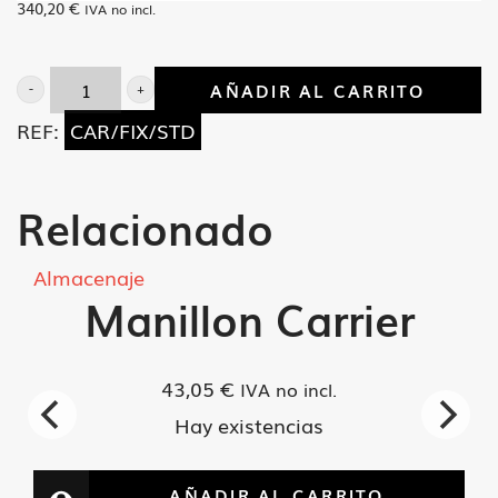
340,20
€
IVA no incl.
AÑADIR AL CARRITO
Base
REF:
CAR/FIX/STD
fija
y
movil
Relacionado
Carrier
cantidad
Almacenaje
Manillon Carrier
43,05
€
IVA no incl.
Hay existencias
AÑADIR AL CARRITO