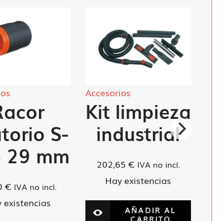
ios
Accesorios
Racor
Kit limpieza
atorio S-
industrial
5 29 mm
202,65
€
IVA no incl.
Hay existencias
0
€
IVA no incl.
 existencias
AÑADIR AL
CARRITO