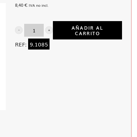
8,40
€
IVA no incl.
AÑADIR AL
CARRITO
Interno
para
REF:
9.1085
BR133/135
Carrier
cantidad