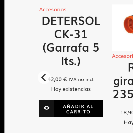
Accesorios
DETERSOL
CK-31
(Garrafa 5
Accesor
lts.)
erto
oba
gir
42,00
€
IVA no incl.
Hay existencias
 S135
23
AÑADIR AL
CARRITO
18,9
VA no incl.
tencias
Hay