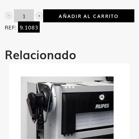
AÑADIR AL CARRITO
Interno
REF:
9.1083
para
RA-
75
Relacionado
Carrier
cantidad