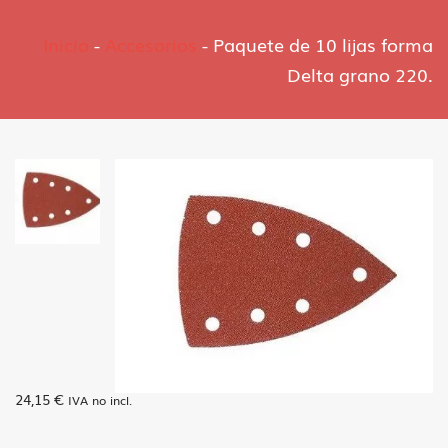
Inicio
-
Accesorios
-
Paquete de 10 lijas forma
Delta grano 220.
24,15
€
IVA no incl.