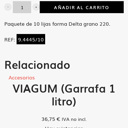
AÑADIR AL CARRITO
Paquete
de
Paquete de 10 lijas forma Delta grano 220.
10
lijas
REF:
9.4445/10
forma
Delta
Relacionado
grano
220.
Accesorios
cantidad
VIAGUM (Garrafa 1
litro)
36,75
€
IVA no incl.
Hay existencias