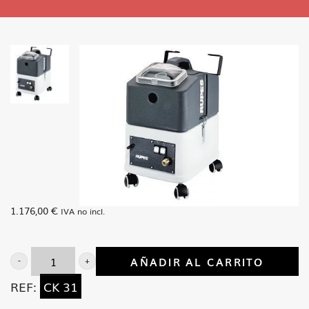
1.176,00
€
IVA no incl.
AÑADIR AL CARRITO
Lavadora
REF:
CK 31
tapicerias