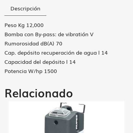
230
Descripción
V
cantidad
Peso Kg 12,000
Bomba con By-pass: de vibratión V
Rumorosidad dB(A) 70
Cap. depósito recuperación de agua l 14
Capacidad del depósito l 14
Potencia W/hp 1500
Relacionado