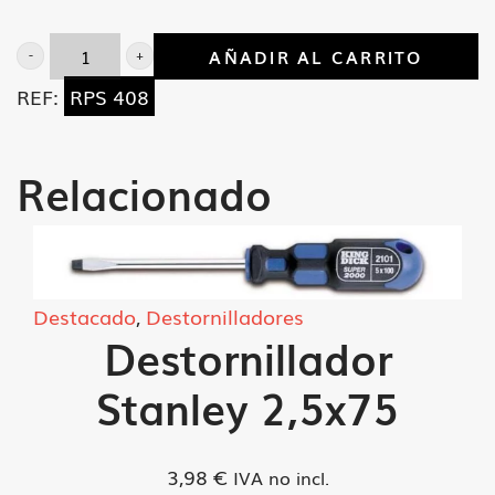
AÑADIR AL CARRITO
Llave
REF:
RPS 408
de
carraca
1/2"
Relacionado
cantidad
Destacado
,
Destornilladores
Destornillador
Stanley 2,5x75
3,98
€
IVA no incl.