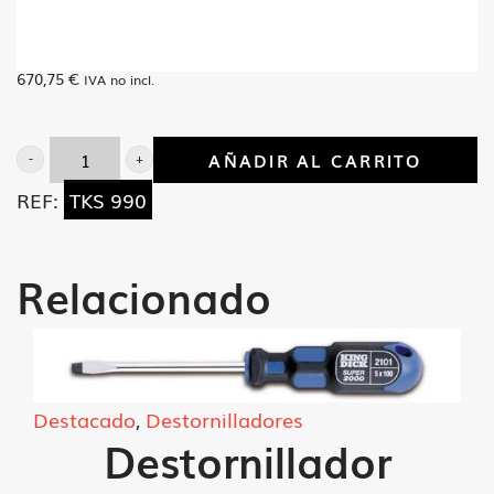
670,75
€
IVA no incl.
AÑADIR AL CARRITO
J/
REF:
TKS 990
17
Llaves
vaso
Relacionado
3/4"
estuche
cantidad
Destacado
,
Destornilladores
Destornillador