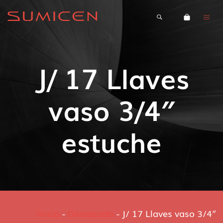
J/ 17 Llaves
vaso 3/4″
estuche
Inicio
-
Destacado
-
J/ 17 Llaves vaso 3/4″