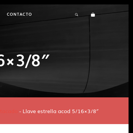
CONTACTO
16×3/8″
tacado
-
Llave estrella acod 5/16×3/8″