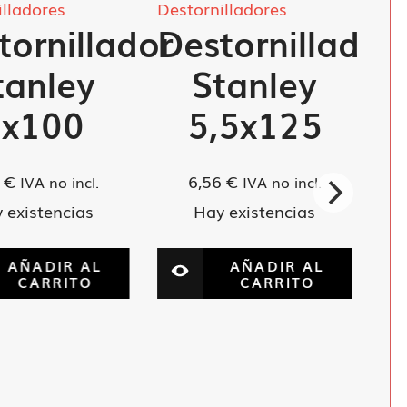
illadores
Destornilladores
tornillador
Destornillador
tanley
Stanley
5x100
5,5x125
8
€
6,56
€
IVA no incl.
IVA no incl.
 existencias
Hay existencias
AÑADIR AL
AÑADIR AL
CARRITO
CARRITO