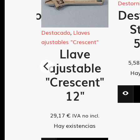
ores
Destorn
nillador
Des
nley
S
Destacado
,
Llaves
75
ajustables "Crescent"
Llave
5,5
ajustable
A no incl.
tencias
Hay
"Crescent"
12"
ADIR AL
ARRITO
29,17
€
IVA no incl.
Hay existencias