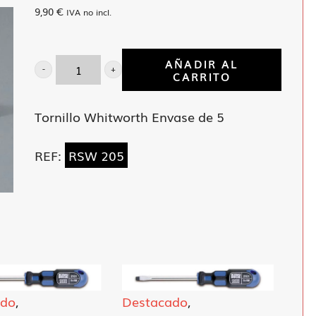
9,90
€
IVA no incl.
AÑADIR AL
CARRITO
Llave
estrella
Tornillo Whitworth Envase de 5
acod
5/16x3/8"
REF:
RSW 205
cantidad
ado
,
Destacado
,