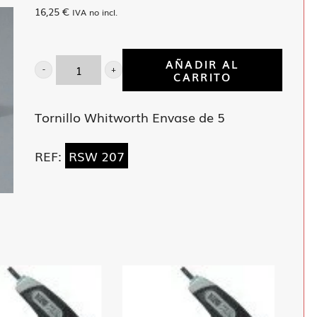
16,25
€
IVA no incl.
AÑADIR AL
CARRITO
Llave
estrella
Tornillo Whitworth Envase de 5
acod
7/16x1/2
REF:
RSW 207
cantidad