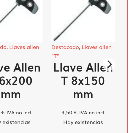
ado
,
Llaves allen
Destacado
,
Llaves allen
"T"
ve Allen
Llave Allen
 6x200
T 8x150
mm
mm
0
€
4,50
€
IVA no incl.
IVA no incl.
 existencias
Hay existencias