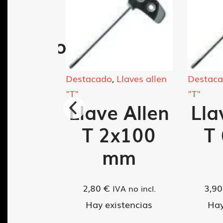
ores
/6
rnilladores
VA no incl.
Destacado
,
Llaves allen
Destac
"T"
"T"
tencias
Llave Allen
Lla
ADIR AL
T 2x100
T
ARRITO
mm
2,80
€
3,9
IVA no incl.
Hay existencias
Hay