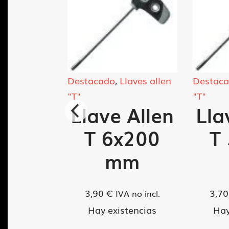
laves
Crescent"
ave
Destacado
,
Llaves allen
Destac
"T"
"T"
table
Llave Allen
Lla
cent"
T 6x200
T
0"
mm
VA no incl.
3,90
€
3,7
IVA no incl.
tencias
Hay existencias
Hay