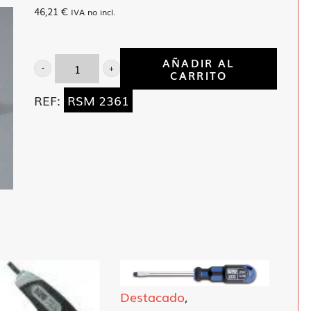
46,21
€
IVA no incl.
AÑADIR AL
CARRITO
Llave
estrella
REF:
RSM 2361
acodada
36-
41
cantidad
Destacado
,