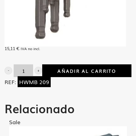
15,11
€
IVA no incl.
AÑADIR AL CARRITO
J/9
REF:
HWMB 209
Llaves
Allen
Metrica
Relacionado
bola
cantidad
Sale