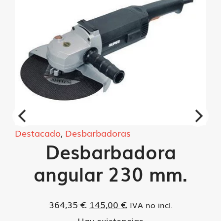
Destacado
,
Desbarbadoras
Desbarbadora
angular 230 mm.
El
El
364,35
€
145,00
€
IVA no incl.
precio
precio
Hay existencias