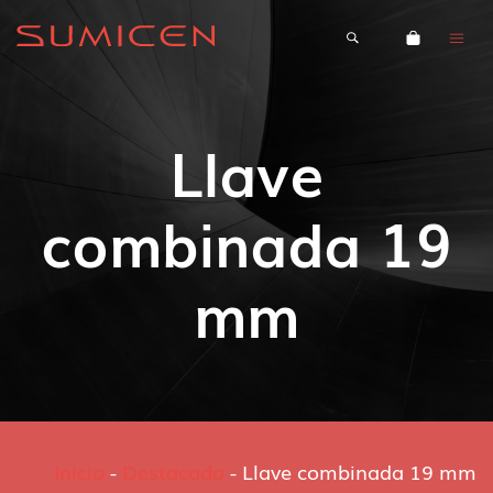
Llave
combinada 19
mm
Inicio
-
Destacado
-
Llave combinada 19 mm