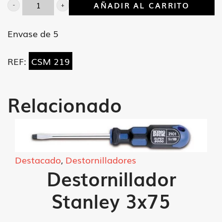
AÑADIR AL CARRITO
Llave
combinada
Envase de 5
19
mm
REF:
CSM 219
cantidad
Relacionado
Destacado
,
Destornilladores
Destornillador
Stanley 3x75