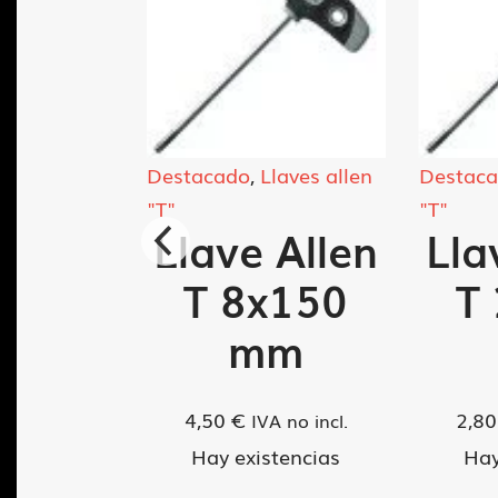
acado
,
Llaves allen
Destacado
,
Llaves allen
"T"
ave Allen
Llave Allen
T 8x150
T 2x100
mm
mm
,50
€
2,80
€
IVA no incl.
IVA no incl.
Hay existencias
Hay existencias