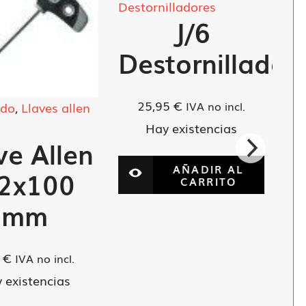
Destornilladores
J/6
Destornilladores
25,95
€
IVA no incl.
Destacado
,
Llaves allen
"T"
Hay existencias
Llave allen
AÑADIR AL
T 4x150
CARRITO
mm
3,50
€
IVA no incl.
Hay existencias