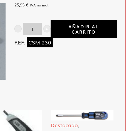
25,95
€
IVA no incl.
AÑADIR AL
CARRITO
Llave
combinada
REF:
CSM 230
30
mm
cantidad
Destacado
,