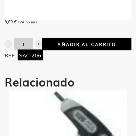
8,69
€
IVA no incl.
AÑADIR AL CARRITO
Convertidor
REF:
SAC 206
3/8
hembra
1/2
Relacionado
mach
cantidad