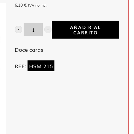
6,10
€
IVA no incl.
AÑADIR AL
CARRITO
Llave
vaso
Doce caras
1/2"
de
REF:
HSM 215
15
mm
cantidad