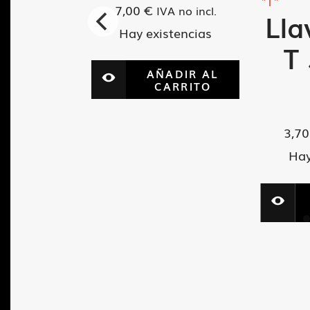
"T"
7,00
€
IVA no incl.
 Allen
Lla
Hay existencias
x100
T
AÑADIR AL
m
CARRITO
3,7
A no incl.
tencias
Hay
ADIR AL
ARRITO