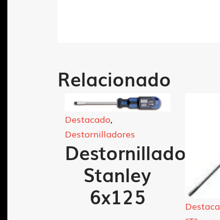
Relacionado
Destacado
,
Destornilladores
Destornillador
Stanley
6x125
laves allen
Destac