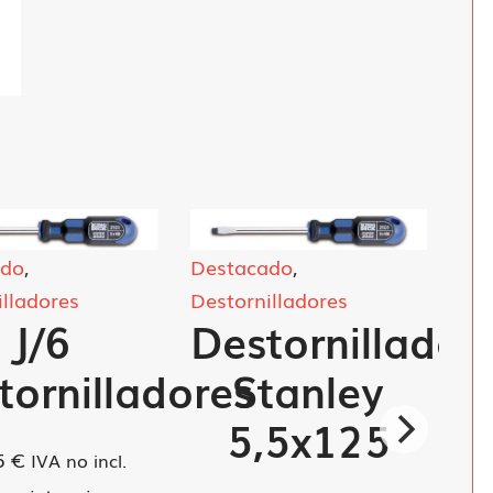
ado
,
Destacado
,
illadores
Destornilladores
J/6
Destornillador
tornilladores
Stanley
5,5x125
5
€
IVA no incl.