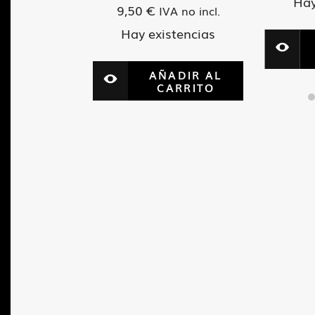
Hay
9,50
€
A no incl.
IVA no incl.
tencias
Hay existencias
ADIR AL
AÑADIR AL
ARRITO
CARRITO