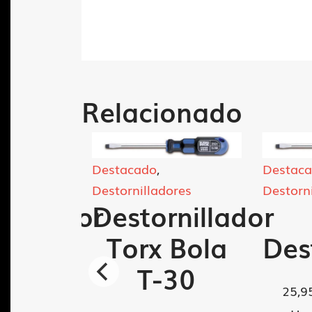
Relacionado
Destacado
,
Destac
ores
Destornilladores
Destorn
nillador
Destornillador
nley
Torx Bola
Des
x75
T-30
25,9