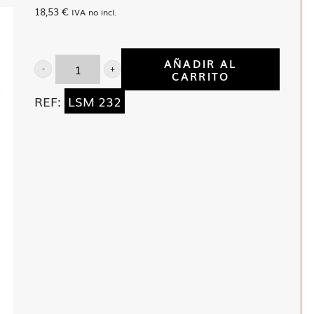
18,53
€
IVA no incl.
AÑADIR AL
CARRITO
Llave
vaso
REF:
LSM 232
3/4"
de
32
mm
cantidad