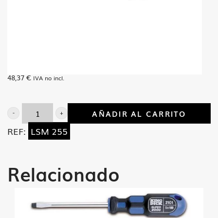
48,37
€
IVA no incl.
AÑADIR AL CARRITO
Llave
REF:
LSM 255
vaso
3/4"
de
Relacionado
55
mm.
cantidad