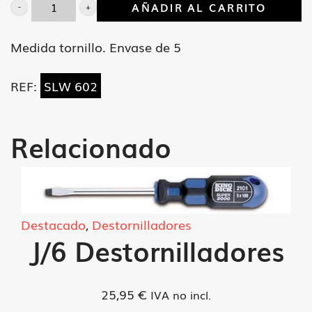
AÑADIR AL CARRITO
Llave
fija
Medida tornillo. Envase de 5
Whitw.
1/8x3/16"
REF:
SLW 602
cantidad
Relacionado
Destacado
,
Destornilladores
J/6 Destornilladores
25,95
€
IVA no incl.