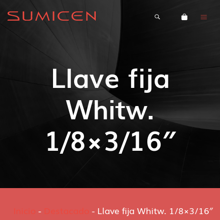
Llave fija
Whitw.
1/8×3/16″
Inicio
-
Destacado
-
Llave fija Whitw. 1/8×3/16″