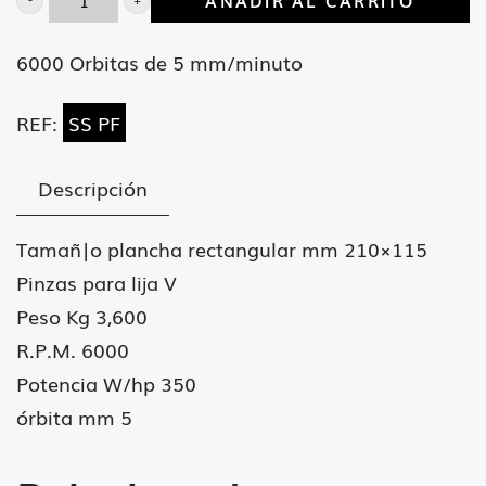
AÑADIR AL CARRITO
Lijadora
orbital
6000 Orbitas de 5 mm/minuto
para
aspiracion
REF:
SS PF
cantidad
Descripción
Tamañ|o plancha rectangular mm 210×115
Pinzas para lija V
Peso Kg 3,600
R.P.M. 6000
Potencia W/hp 350
órbita mm 5