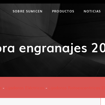
SOBRE SUMICEN
PRODUCTOS
NOTICIAS
ora engranajes 
s
-
Lijadoras Eléctricas
-
Lijadoras Rotoexcentricas El