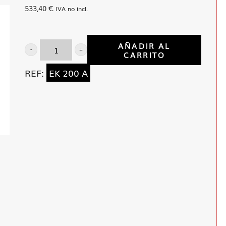
533,40
€
IVA no incl.
AÑADIR AL
CARRITO
Lijadora
engranajes
REF:
EK 200 A
200
mm
cantidad