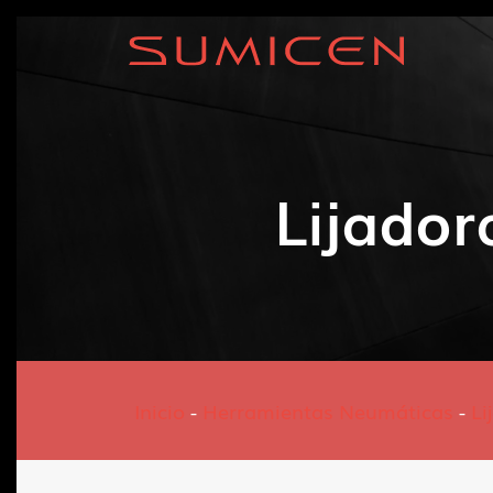
Lijador
Inicio
-
Herramientas Neumáticas
-
Li