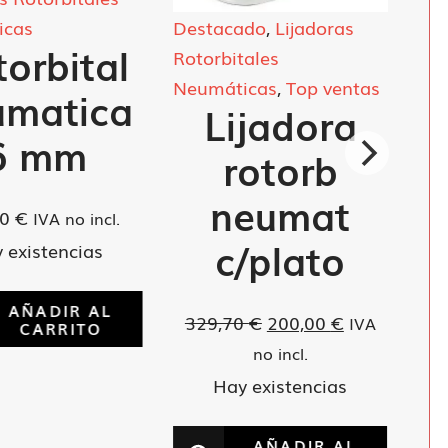
icas
Destacado
,
Lijadoras
orbital
Rotorbitales
Neumáticas
,
Top ventas
umatica
Lijadora
6 mm
rotorb
neumat
80
€
IVA no incl.
c/plato
 existencias
AÑADIR AL
El
El
329,70
€
200,00
€
IVA
CARRITO
precio
precio
no incl.
original
actual
Hay existencias
era:
es:
329,70 €.
200,00 €.
AÑADIR AL