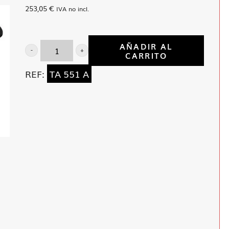
253,05
€
IVA no incl.
AÑADIR AL
CARRITO
Lijadora
rotorbital
REF:
TA 551 A
5
mm
Neuma
cantidad