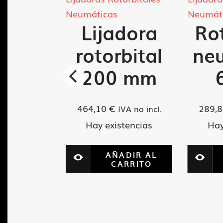
Neumáticas
Neumát
dora
Lijadora
Rot
lma
rotorbital
ne
bital
200 mm
 mm.
464,10
€
289,
IVA no incl.
Hay existencias
Hay
VA no incl.
tencias
AÑADIR AL
CARRITO
ADIR AL
ARRITO