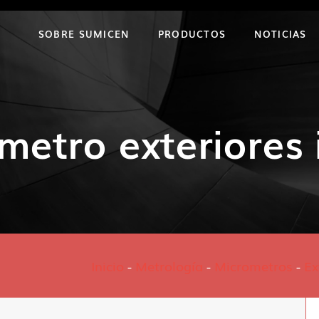
SOBRE SUMICEN
PRODUCTOS
NOTICIAS
metro exteriores i
Inicio
-
Metrología
-
Micrometros
-
Ex