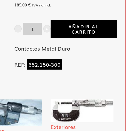
185,00
€
IVA no incl.
AÑADIR AL
CARRITO
Micrometro
exteriores
Contactos Metal Duro
interc.
cantidad
REF:
652.150-300
Exteriores
es