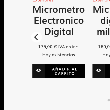
Micrometro
Mic
Electronico
di
Digital
mi
metro
ndidad
175,00
€
160,
IVA no incl.
 mm
Hay existencias
Hay
AÑADIR AL
VA no incl.
CARRITO
tencias
ADIR AL
ARRITO