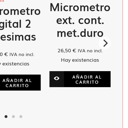
Micrometro
rometro
ext. cont.
gital 2
met.duro
lesimas
26,50
€
IVA no incl.
00
€
IVA no incl.
Hay existencias
 existencias
AÑADIR AL
AÑADIR AL
CARRITO
CARRITO