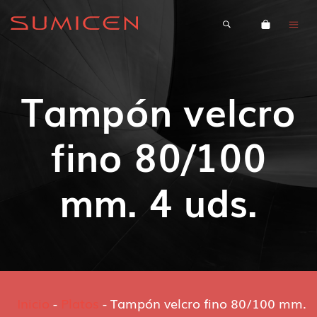
Tampón velcro
fino 80/100
mm. 4 uds.
Inicio
-
Platos
-
Tampón velcro fino 80/100 mm.