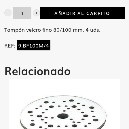
AÑADIR AL CARRITO
Tampón
velcro
Tampón velcro fino 80/100 mm. 4 uds.
fino
80/100
REF:
9.BF100M/4
mm.
4
Relacionado
uds.
cantidad