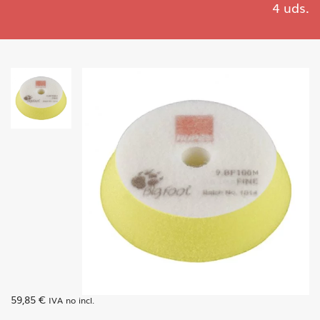
4 uds.
59,85
€
IVA no incl.