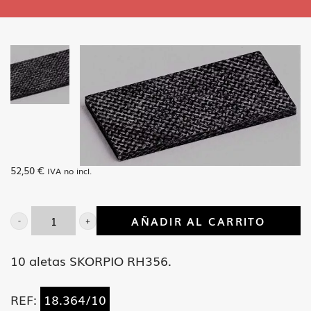
52,50
€
IVA no incl.
AÑADIR AL CARRITO
10
aletas
10 aletas SKORPIO RH356.
SKORPIO
RH356.
REF:
18.364/10