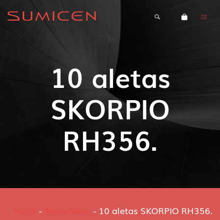
10 aletas
SKORPIO
RH356.
Inicio
-
Recambios
-
10 aletas SKORPIO RH356.