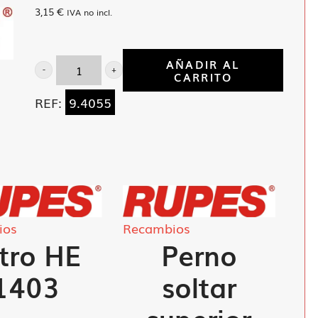
3,15
€
IVA no incl.
AÑADIR AL
CARRITO
Anillo
elastico
REF:
9.4055
OR-
3162
cantidad
ios
Recambios
ltro HE
Perno
1403
soltar