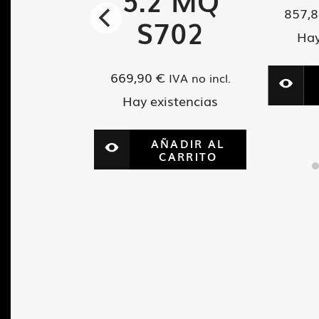
5.2 MQ
857,
VA no incl.
S702
tencias
Hay
669,90
€
IVA no incl.
ADIR AL
ARRITO
Hay existencias
AÑADIR AL
CARRITO