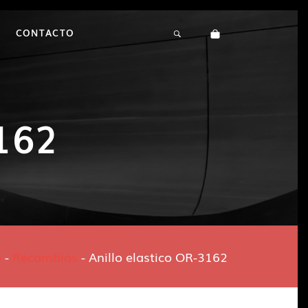
CONTACTO
3162
o
-
Recambios
-
Anillo elastico OR-3162