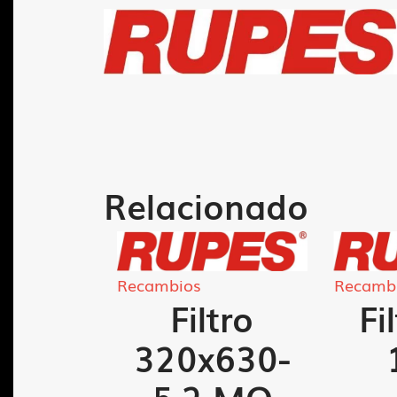
Relacionado
Recambios
Recamb
 base
Filtro
Fi
41-A
320x630-