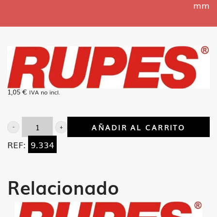
mm
1,05
€
IVA no incl.
AÑADIR AL CARRITO
Arandela
REF:
9.334
dentada
4.2x15
mm
Relacionado
cantidad