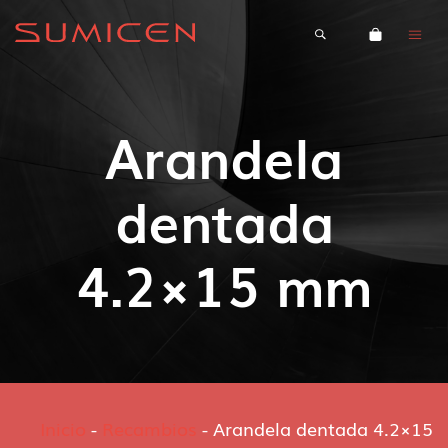
Arandela
dentada
4.2×15 mm
Inicio
-
Recambios
-
Arandela dentada 4.2×15