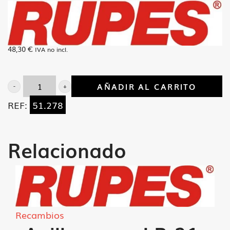
48,30
€
IVA no incl.
AÑADIR AL CARRITO
Arbol
REF:
51.278
mandrino
EK-
150
Relacionado
cantidad
Recambios