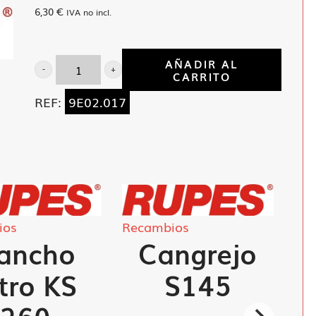
6,30
€
IVA no incl.
AÑADIR AL
CARRITO
Asta
maniobra
REF:
9E02.017
completa
BA-
81
cantidad
ios
Recambios
ancho
Cangrejo
ltro KS
S145