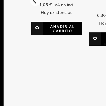
60
1,05
€
IVA no incl.
Hay existencias
6,3
VA no incl.
tencias
Hay
AÑADIR AL
CARRITO
ADIR AL
ARRITO