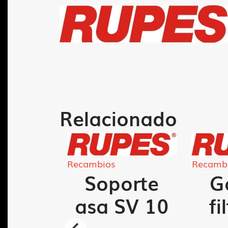
Relacionado
Recambios
Recamb
orte
Soporte
G
ro KS
asa SV 10
fi