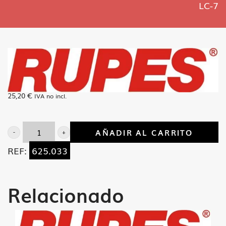
LC-7
25,20
€
IVA no incl.
AÑADIR AL CARRITO
Base
REF:
625.033
goma
perf.
autoad.
Relacionado
LC-
7