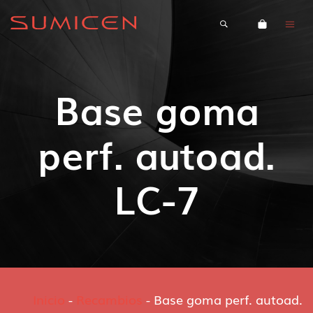
Base goma
perf. autoad.
LC-7
Inicio
-
Recambios
-
Base goma perf. autoad.