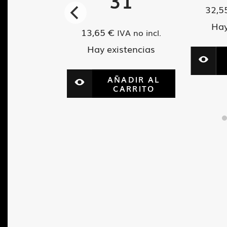
rior
31
32,5
azo
Hay
13,65
€
IVA no incl.
Hay existencias
VA no incl.
tencias
AÑADIR AL
CARRITO
ADIR AL
ARRITO