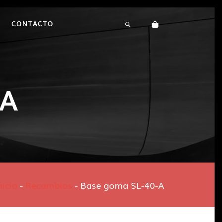
CONTACTO
-A
nicio
-
Recambios
-
Base goma SL-40-A