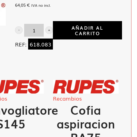
64,05
€
IVA no incl.
AÑADIR AL
CARRITO
Base
goma
REF:
618.083
SL-
40-
A
cantidad
ios
Recambios
vogliatore
Cofia
S145
aspiracion