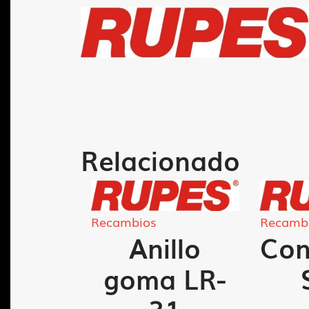
Relacionado
Recambios
Recamb
rno
Anillo
Con
tar
goma LR-