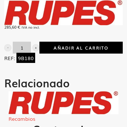
285,60
€
IVA no incl.
AÑADIR AL CARRITO
Bateria
REF:
9B180
DD180
2.O
Ah
Relacionado
cantidad
Recambios