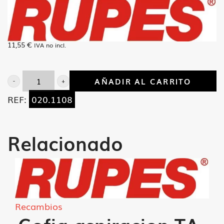
11,55
€
IVA no incl.
AÑADIR AL CARRITO
Cangrejo
REF:
020.1108
S145
cantidad
Relacionado
Recambios