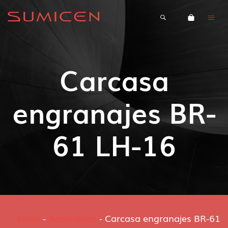
Carcasa
engranajes BR-
61 LH-16
Inicio
-
Recambios
-
Carcasa engranajes BR-61