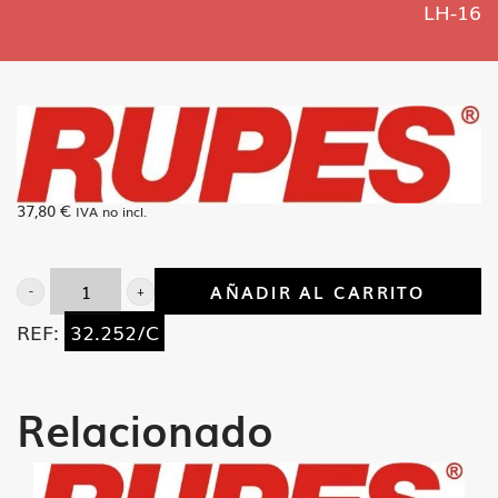
LH-16
37,80
€
IVA no incl.
AÑADIR AL CARRITO
Carcasa
REF:
32.252/C
engranajes
BR-
61
Relacionado
LH-
16