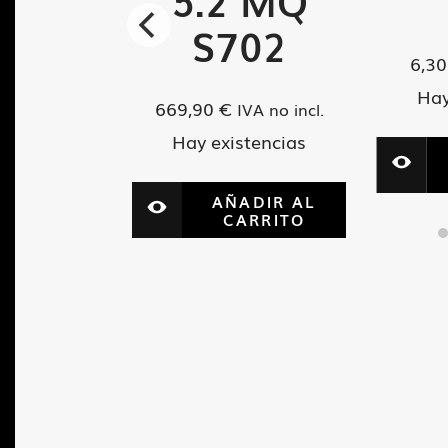
5.2 MQ
VA no incl.
S702
tencias
6,3
Hay
669,90
€
IVA no incl.
ADIR AL
ARRITO
Hay existencias
AÑADIR AL
CARRITO