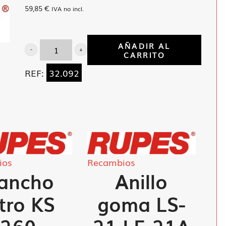
59,85
€
IVA no incl.
AÑADIR AL
CARRITO
Carcasa
engranajes
REF:
32.092
GM-
61
cantidad
ios
Recambios
ancho
Anillo
ltro KS
goma LS-