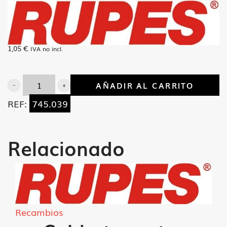
1,05
€
IVA no incl.
AÑADIR AL CARRITO
Casquillo
REF:
745.039
guia
SG
cantidad
Relacionado
Recambios