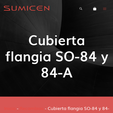
Cubierta
flangia SO-84 y
84-A
Inicio
-
Recambios
-
Cubierta flangia SO-84 y 84-