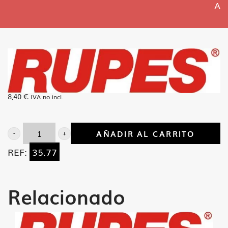
A
8,40
€
IVA no incl.
AÑADIR AL CARRITO
Cubierta
REF:
35.77
flangia
SO-
84
Relacionado
y
84-