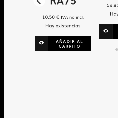
60
RA75
59,8
Hay
10,50
€
A no incl.
IVA no incl.
tencias
Hay existencias
ADIR AL
AÑADIR AL
ARRITO
CARRITO