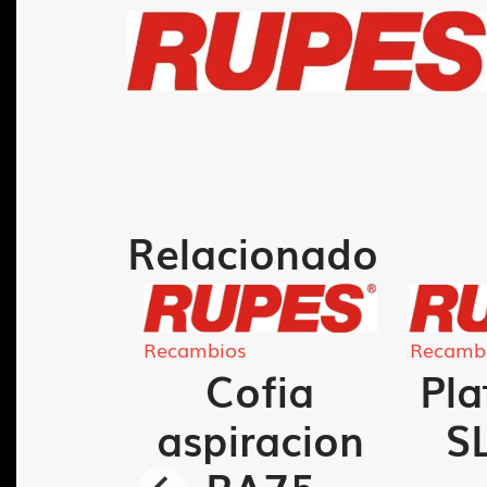
Relacionado
Recambios
Recamb
cho
Cofia
Pla
ro KS
aspiracion
S