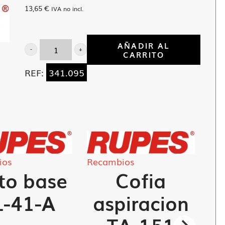
13,65
€
IVA no incl.
AÑADIR AL
CARRITO
Cubierta
superior
REF:
341.095
LE-
91
LS-
91
cantidad
ios
Recambios
to base
Cofia
L-41-A
aspiracion