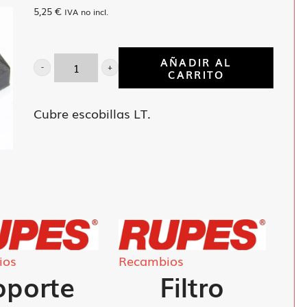
5,25
€
IVA no incl.
AÑADIR AL
CARRITO
Cubre
escobillas
Cubre escobillas LT.
LT.
cantidad
ios
Recambios
oporte
Filtro