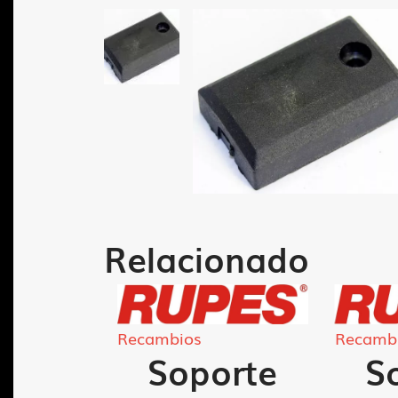
Relacionado
Recambios
Recamb
erta
Soporte
S