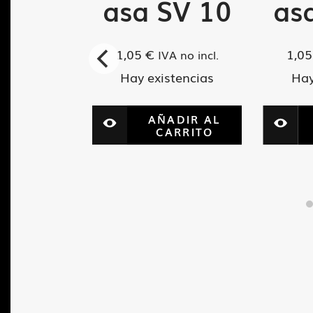
rior
asa SV 10
as
35E
1,05
€
1,0
IVA no incl.
Hay existencias
Hay
VA no incl.
tencias
AÑADIR AL
CARRITO
ADIR AL
ARRITO