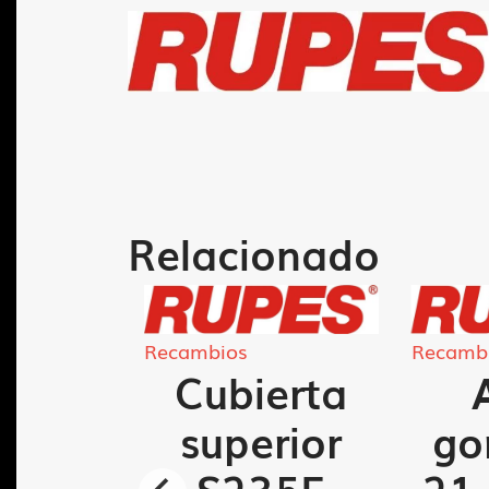
Relacionado
Recambios
Recamb
orte
Cubierta
ro KS
superior
go