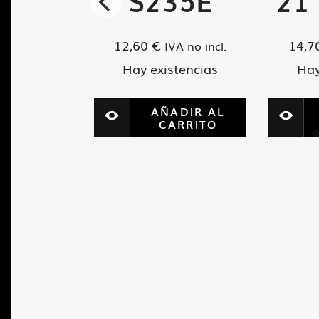
60
S235E
21
12,60
€
14,7
VA no incl.
IVA no incl.
tencias
Hay existencias
Hay
ADIR AL
AÑADIR AL
ARRITO
CARRITO