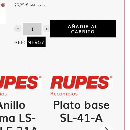
26,25
€
IVA no incl.
AÑADIR AL
CARRITO
Escoba
de
REF:
9E957
cerca
morbida
cantidad
ios
Recambios
Anillo
Plato base
ma LS-
SL-41-A