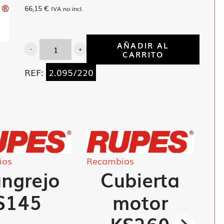
66,15
€
IVA no incl.
AÑADIR AL
CARRITO
Estator
LE-
REF:
2.095/220
90
Y
91,
LS-
90
ios
Recambios
y
ngrejo
Cubierta
91
cantidad
S145
motor