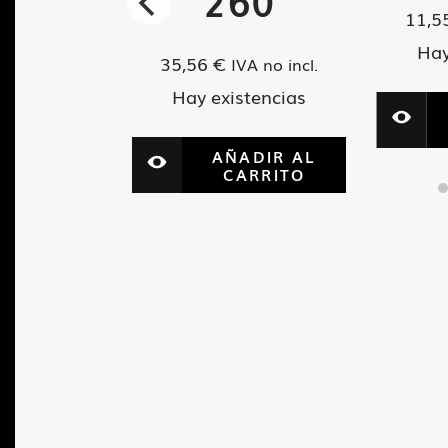
1
260
11,5
Hay
35,56
€
VA no incl.
IVA no incl.
tencias
Hay existencias
ADIR AL
AÑADIR AL
ARRITO
CARRITO