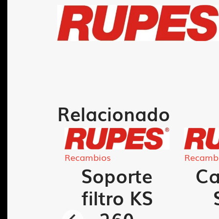
Relacionado
Recambios
Recamb
llo
Soporte
Ca
 LR-
filtro KS