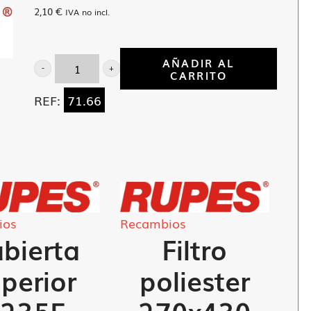
2,10
€
IVA no incl.
AÑADIR AL
CARRITO
Guardapolvo
AR-
REF:
71.66
35
cantidad
ios
Recambios
bierta
Filtro
perior
poliester