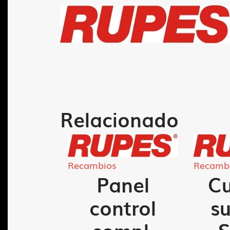
Relacionado
Recambios
Recamb
tro
Panel
Cu
330-
control
su