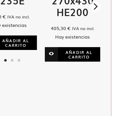
S235E
270x430
HE200
0
€
IVA no incl.
 existencias
405,30
€
IVA no incl.
Hay existencias
AÑADIR AL
CARRITO
AÑADIR AL
CARRITO