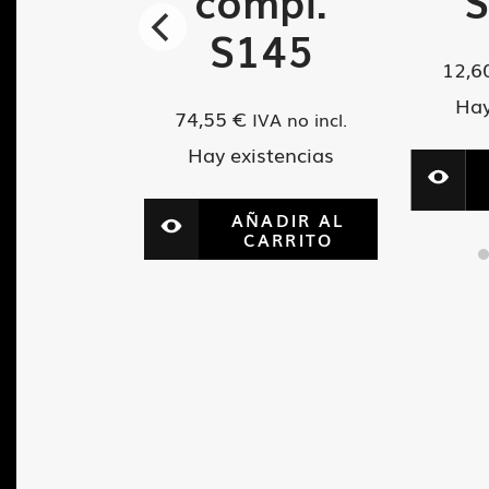
Q3
compl.
02E
S145
12,6
Hay
74,55
€
VA no incl.
IVA no incl.
tencias
Hay existencias
ADIR AL
AÑADIR AL
ARRITO
CARRITO