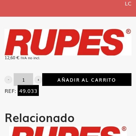
LC
12,60
€
IVA no incl.
AÑADIR AL CARRITO
Interruptor
REF:
49.033
Kautt+Bux
LE-
7
Relacionado
LC
cantidad