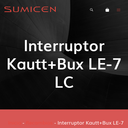
Interruptor
Kautt+Bux LE-7
LC
Inicio
-
Recambios
-
Interruptor Kautt+Bux LE-7