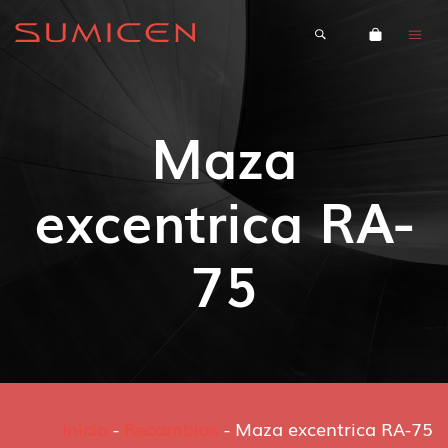
Maza
excentrica RA-
75
Inicio
-
Recambios
-
Maza excentrica RA-75