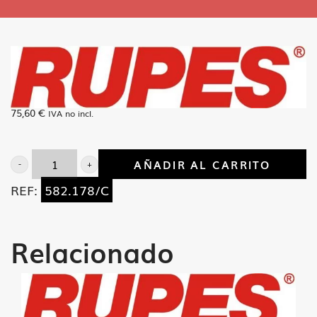
75,60
€
IVA no incl.
AÑADIR AL CARRITO
Maza
REF:
582.178/C
excentrica
RA-
75
Relacionado
cantidad