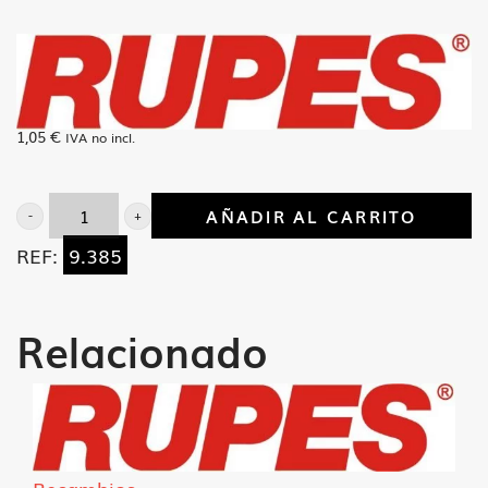
1,05
€
IVA no incl.
AÑADIR AL CARRITO
Muelle
REF:
9.385
forma
Taza
36.6x20.4
Relacionado
cantidad