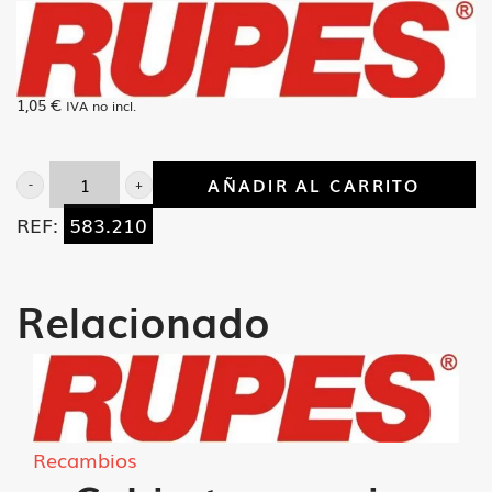
1,05
€
IVA no incl.
AÑADIR AL CARRITO
Para
REF:
583.210
polvo
rod.
maza
Relacionado
cantidad
Recambios