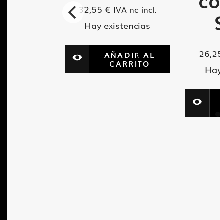
E-21A
co
32,55
€
IVA no incl.
Hay existencias
VA no incl.
tencias
26,2
AÑADIR AL
CARRITO
Hay
ADIR AL
ARRITO