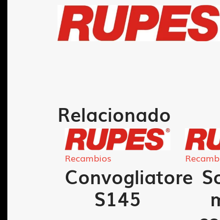
Relacionado
Recambios
Recamb
llo
Convogliatore
S
 LS-
S145