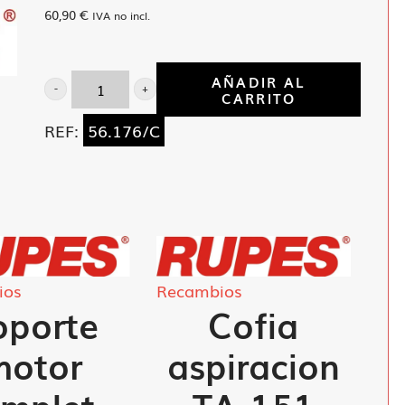
60,90
€
IVA no incl.
AÑADIR AL
CARRITO
Perno
c/rodamientos
REF:
56.176/C
RA-
75
cantidad
ios
Recambios
oporte
Cofia
motor
aspiracion