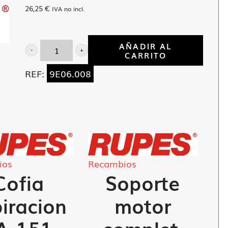
26,25
€
IVA no incl.
AÑADIR AL
CARRITO
Portaescobillas+inductanza
P132
REF:
9E06.008
cantidad
ios
Recambios
Cofia
Soporte
iracion
motor