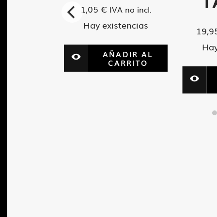
T
1,05
€
VA no incl.
IVA no incl.
tencias
Hay existencias
19,9
Hay
ADIR AL
AÑADIR AL
ARRITO
CARRITO