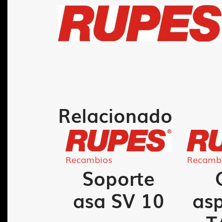
Relacionado
Recambios
Recamb
 base
Soporte
41-A
asa SV 10
asp