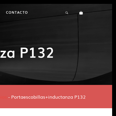
CONTACTO
nza P132
ios
-
Portaescobillas+inductanza P132