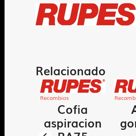
Relacionado
Recambios
Recamb
erta
Cofia
tor
aspiracion
go