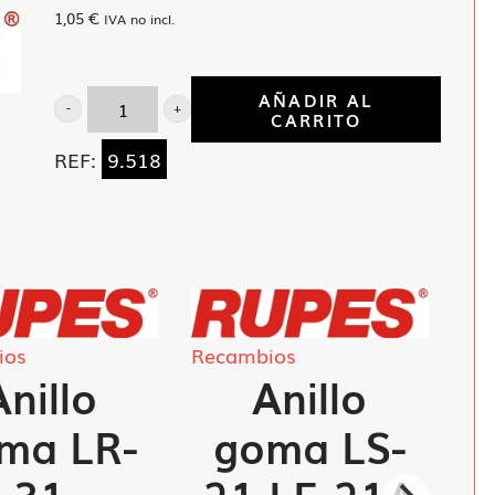
1,05
€
IVA no incl.
AÑADIR AL
CARRITO
Prisionero
excentrica
REF:
9.518
TA-
562
cantidad
ios
Recambios
Anillo
Anillo
ma LR-
goma LS-