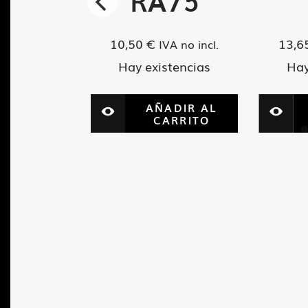
260
RA75
10,50
€
13,6
VA no incl.
IVA no incl.
tencias
Hay existencias
Hay
ADIR AL
AÑADIR AL
ARRITO
CARRITO