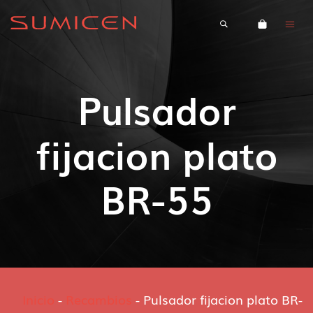
Pulsador
fijacion plato
BR-55
Inicio
-
Recambios
-
Pulsador fijacion plato BR-