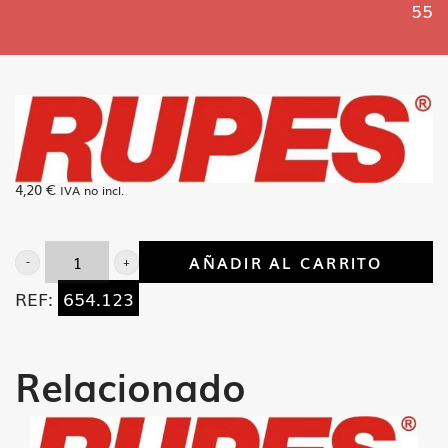
55
4,20
€
IVA no incl.
AÑADIR AL CARRITO
Pulsador
REF:
654.123
fijacion
plato
BR-
Relacionado
55
cantidad