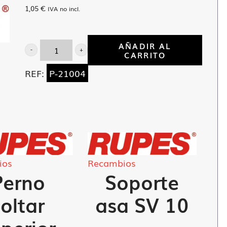
1,05
€
IVA no incl.
AÑADIR AL
CARRITO
Puntas
Allen
REF:
P-21004
cortas
4
mm
cantidad
ios
Recambios
Perno
Soporte
soltar
asa SV 10