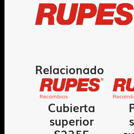
Relacionado
Recambios
Recamb
orte
Cubierta
ro KS
superior