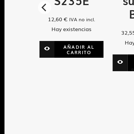
60
S235E
su
12,60
€
VA no incl.
IVA no incl.
tencias
Hay existencias
32,5
Hay
ADIR AL
AÑADIR AL
ARRITO
CARRITO